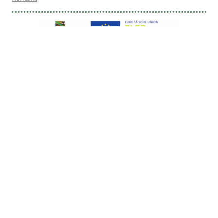
Cookie-Einstellungen
Privatsphäre-Einstellungen ändern
Historie der Privatsphäre-Einstellungen
Einwilligungen widerrufen